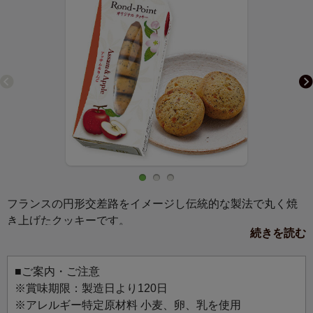
フランスの円形交差路をイメージし伝統的な製法で丸く焼
き上げたクッキーです。
続きを読む
風味豊かなアッサム紅茶と蜜漬けりんごを生地に練り込
み、さっくりと焼き上げました。りんごの優しい甘みが後
を引くおいしさです。
■ご案内・ご注意
※賞味期限：製造日より120日
※アレルギー特定原材料 小麦、卵、乳を使用