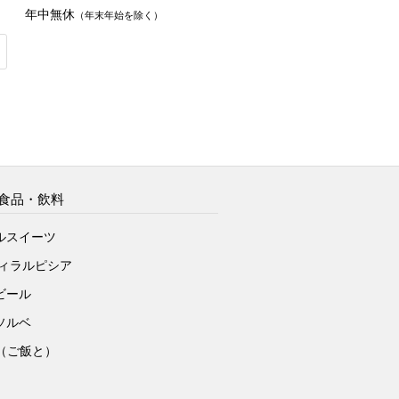
年中無休
（年末年始を除く）
食品・飲料
ルスイーツ
ヴィラルピシア
ビール
ソルベ
to（ご飯と）