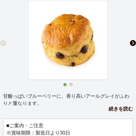
甘酸っぱいブルーベリーに、香り高いアールグレイがふわ
りと重なります。
続きを読む
ブルーベリーの甘酸っぱさと生地に練り込んだアールグレ
イのすっきりとした上品な香りが好相性。
■ご案内・ご注意
お茶専門店のルピシアが、紅茶に最もよく合う焼き菓子と
※賞味期限：製造日より30日