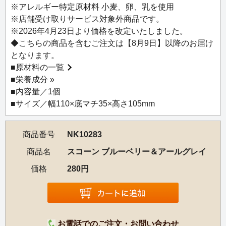
しておすすめするスコーン。
※アレルギー特定原材料 小麦、卵、乳を使用
北海道産小麦をオリジナルの配合でブレンドし、小麦本来
※店舗受け取りサービス対象外商品です。
の香ばしい風味と甘みを最大限に引き出しました。国産小
※2026年4月23日より価格を改定いたしました。
麦ならではの強いコシを生かし、外はサクッと、中はふん
◆こちらの商品を含むご注文は【8月9日】以降のお届け
わりとやさしい口当たりに仕上げています。
となります。
小麦粉と牛乳、卵、バターの分量を考え抜いた絶妙なバラ
■
原材料の一覧
ンスは、甘さも控えめでシンプルな味わいです。
■
栄養成分 »
自社でひとつひとつ丁寧に焼き上げたスコーンを、ぜひ紅
■内容量／1個
茶と一緒にお召し上がりください。
■サイズ／幅110×底マチ35×高さ105mm
商品番号
NK10283
商品名
スコーン ブルーベリー＆アールグレイ
価格
280円
お電話でのご注文・お問い合わせ