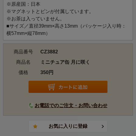
※原産国：日本
「襲の色目（かさねのいろめ）」の色彩と、色の重なり
※マグネットとピンが付属しています。
や、布の織りの美しさを表現したデザインです。
※お茶は入っていません。
色の向こうに月の光に照らされたキンモクセイが覗く、雅
■サイズ／直径39mm×高さ13mm（パッケージ入り時：
なイメージのデザインです。
横57mm×縦78mm）
商品番号
CZ3882
商品名
ミニチュア缶 月に咲く
価格
350円
お電話でのご注文・お問い合わせ