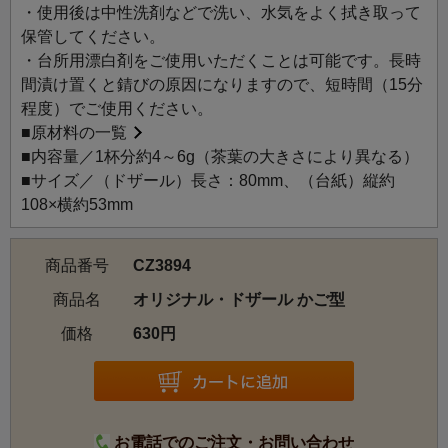
・使用後は中性洗剤などで洗い、水気をよく拭き取って
※ドザールとは、dose（量るという意味）が由来の、量る
保管してください。
もの「DOSEUR（ドザール）」から名づけられました。
・台所用漂白剤をご使用いただくことは可能です。長時
間漬け置くと錆びの原因になりますので、短時間（15分
程度）でご使用ください。
■
原材料の一覧
■内容量／1杯分約4～6g（茶葉の大きさにより異なる）
■サイズ／（ドザール）長さ：80mm、（台紙）縦約
108×横約53mm
商品番号
CZ3894
商品名
オリジナル・ドザール かご型
価格
630円
お電話でのご注文・お問い合わせ