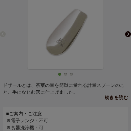
ドザールとは、茶葉の量を簡単に量れる計量スプーンのこ
と。手になじむ形に仕上げました。
続きを読む
ドザール1杯分＝カップ1杯分
ドザール1杯分は約4～6gです（茶葉の大きさによって異な
ります）。
■ご案内・ご注意
茶葉をすくえる面積が広いため、日本茶や台湾茶など大き
※電子レンジ：不可
いサイズの茶葉の計量におすすめです。
※食器洗浄機：可