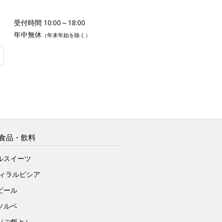
受付時間 10:00～18:00
年中無休
（年末年始を除く）
食品・飲料
ルスイーツ
ヴィラルピシア
ビール
ソルベ
to（ご飯と）