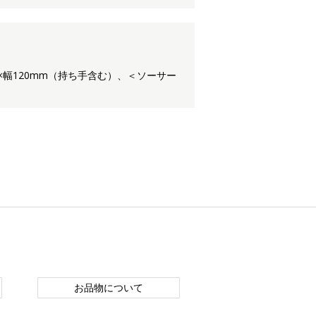
6×幅120mm（持ち手含む）、＜ソーサー
お品物について