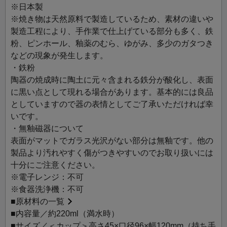
卵殻手（らんかくで）と呼ばれる磁器で、紙のように軽く
※日本製
薄い生地で作りました。光も通す薄さで、カップの底に
※焼き物は天然原料で製造しているため、素材の違いや
「茶の花」の透かしを入れています。お茶の色も良く見え
製造工程により、手作業で仕上げている部分も多く、鉄
る半球状の形状で、ティーポットとの組み合わせもお楽し
粉、ピンホール、釉薬のむら、ゆがみ、多少のガタつき
みいただけます。
などの現象が発生します。
白露とは朝日に白く輝く露のこと。その名の通り、真っ白
・鉄粉
に輝く上品なカップ＆ソーサーは、風味豊かなお茶と合わ
陶器の焼成時に陶土に元々含まれる鉄分が酸化し、表面
せて、大切な方への贈りものにもおすすめです。
に黒い点として現れる場合があります。基本的には良品
としていますので器の表情としてご了承いただければ幸
いです。
・無釉磁器について
表面がマットでガラス光沢がない部分は無釉です。他の
製品より汚れやすく傷がつきやすいのでお取り扱いには
十分にご注意ください。
※電子レンジ：不可
※食器洗浄機：不可
■
原材料の一覧
■内容量／約220ml（満水時）
■サイズ／＜カップ＞高さ45×口径96×幅120mm（持ち手