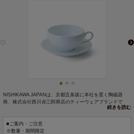
NISHIKAWA JAPANは、京都五条坂に本社を置く陶磁器
商、株式会社西川貞三郎商店のティーウェアブランドで
続きを読む
す。1917年の創業より培ってきた知識と経験を活かし、日
本全国の伝統工芸・産業を組み合わせ、日本生まれの新た
なティーウェア製品を発信しています。
■ご案内・ご注意
KATAのティーカップ＆ソーサーは、特殊な技術が産み出す
※数量・期間限定