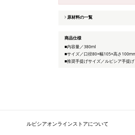
原材料の一覧
商品仕様
■内容量／380ml
■サイズ／口径80×幅105×高さ100
■推奨手提げサイズ／ルピシア手提げ
ルピシアオンラインストアについて