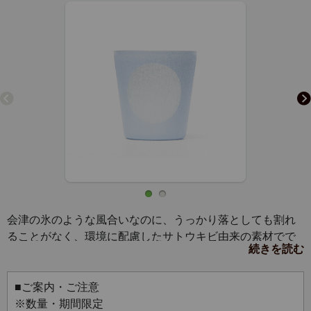
会津の氷のような風合いなのに、うっかり落としても割れ
ることがなく、環境に配慮したサトウキビ由来の素材でで
続きを読む
きたグラス、IZ GLASS（アイヅグラス）です。会津の自然
を感じる美しさを持ちつつ、軽くて丈夫で、倒れにくい。
冷たいドリンクやビールはもちろん、フラッペのカップな
■ご案内・ご注意
どにも。
※数量・期間限定