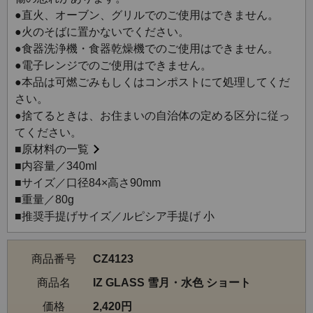
●直火、オーブン、グリルでのご使用はできません。
●火のそばに置かないでください。
●食器洗浄機・食器乾燥機でのご使用はできません。
●電子レンジでのご使用はできません。
●本品は可燃ごみもしくはコンポストにて処理してくだ
さい。
●捨てるときは、お住まいの自治体の定める区分に従っ
てください。
■
原材料の一覧
■内容量／340ml
■サイズ／口径84×高さ90mm
■重量／80g
■推奨手提げサイズ／ルピシア手提げ 小
商品番号
CZ4123
商品名
IZ GLASS 雪月・水色 ショート
価格
2,420円