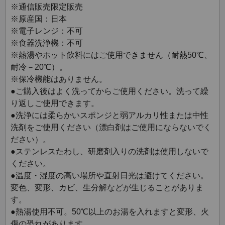
デザインには、会津が誇る会津塗りの技術が生かされてお
※通信販売限定販売
り、伝統的なものづくりの中に現代的な技術を融合させ
※原産国：日本
た、スマートでサステナブルなグラスです。非常に軽いた
※電子レンジ：不可
め、お子様やご高齢の方、またアウトドアでのお食事の際
※食器洗浄機：不可
にもおすすめです。
※熱湯やホット飲料にはご使用できません（耐熱50℃、
耐冷－20℃）。
※保冷機能はありません。
●ご購入後はよく洗ってからご使用ください。洗って繰
り返しご使用できます。
●洗浄には柔らかいスポンジと弱アルカリ性または中性
洗剤をご使用ください（漂白剤はご使用にならないでく
ださい）。
●ステンレスたわし、研磨剤入りの洗剤は使用しないで
ください。
●温度・湿度の高い場所や直射日光は避けてください。
変色、変形、カビ、生分解などが生じることがありま
す。
●熱湯使用不可。50℃以上のお湯を入れますと変形、火
傷の恐れがあります。