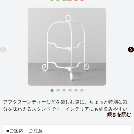
アフタヌーンティーなどを楽しむ際に、ちょっと特別な気
分を味わえるスタンドです。インテリアにも馴染みやすい
続きを読む
デザインで、折りたたむことができるので収納場所にも困
ることなく、使いたい時にすぐ出せるのも魅力。お手持ち
のプレートによって雰囲気を変えて楽しめます。プレート
■ご案内・ご注意