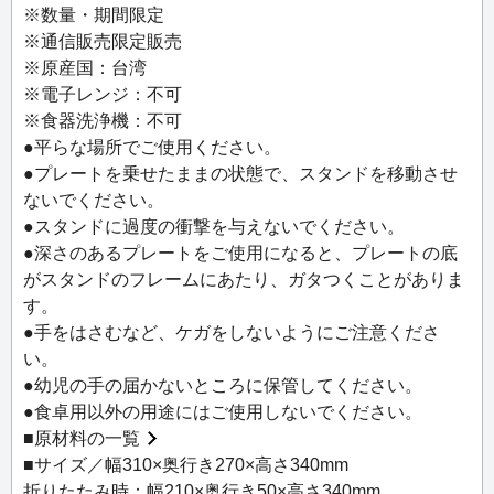
の裏面を傷つけないよう、接地部にはシリコンがついてい
※数量・期間限定
ます。
※通信販売限定販売
※プレートは付いておりませんので、ご用意ください。対
※原産国：台湾
応プレートサイズ：直径180～240mm
※電子レンジ：不可
※食器洗浄機：不可
●平らな場所でご使用ください。
●プレートを乗せたままの状態で、スタンドを移動させ
ないでください。
●スタンドに過度の衝撃を与えないでください。
●深さのあるプレートをご使用になると、プレートの底
がスタンドのフレームにあたり、ガタつくことがありま
す。
●手をはさむなど、ケガをしないようにご注意くださ
い。
●幼児の手の届かないところに保管してください。
●食卓用以外の用途にはご使用しないでください。
■
原材料の一覧
■サイズ／幅310×奥行き270×高さ340mm
折りたたみ時：幅210×奥行き50×高さ340mm