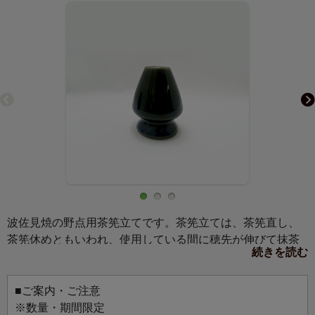
波佐見焼の野点用茶筅立てです。茶筅立ては、茶筅直し、
茶筅休めともいわれ、使用している間に穂先が伸びて抹茶
続きを読む
を点てにくくなる茶筅を、長持ちさせる道具です。まっす
ぐに伸びようとする竹の性質を利用した茶筅立ては、茶筅
の穂先の形状を保ちながら、風通し良く保管し、使用後の
■ご案内・ご注意
茶筅の傷みを少なくし長持ちさせます。
※数量・期間限定