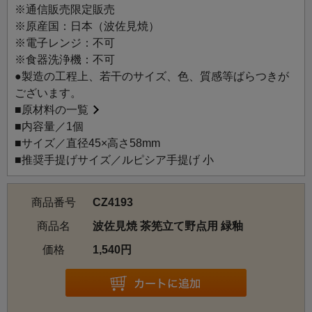
こちらは野点用（ミニサイズ）の茶筅立てです。通常サイ
※通信販売限定販売
ズは、CZ4185／4186／4187／4189／4190 波佐見焼 茶筅
※原産国：日本（波佐見焼）
立てをお求めください。
※電子レンジ：不可
※食器洗浄機：不可
【使用方法】
●製造の工程上、若干のサイズ、色、質感等ばらつきが
使用後の茶筅を水洗いした後、茶筅立てにふせて充分に乾
ございます。
燥させ、風通しの良い涼しい場所で保管してください。
■
原材料の一覧
■内容量／1個
■サイズ／直径45×高さ58mm
■推奨手提げサイズ／ルピシア手提げ 小
商品番号
CZ4193
商品名
波佐見焼 茶筅立て野点用 緑釉
価格
1,540円