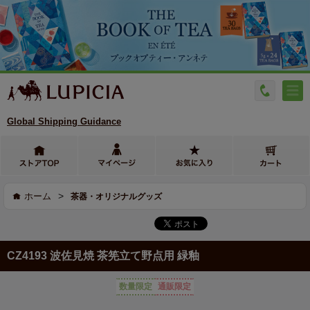
Global Shipping Guidance
>
ホーム
茶器・オリジナルグッズ
CZ4193 波佐見焼 茶筅立て野点用 緑釉
数量限定
通販限定