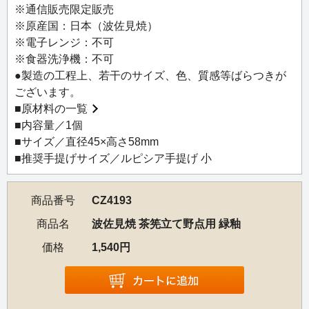
こちらは野点用（ミニサイズ）の茶筅立てです。通常サイ
※通信販売限定販売
ズは、CZ4185／4186／4187／4189／4190 波佐見焼 茶筅
※原産国：日本（波佐見焼）
立てをお求めください。
※電子レンジ：不可
※食器洗浄機：不可
【使用方法】
●製造の工程上、若干のサイズ、色、質感等ばらつきが
使用後の茶筅を水洗いした後、茶筅立てにふせて充分に乾
ございます。
燥させ、風通しの良い涼しい場所で保管してください。
■
原材料の一覧
■内容量／1個
■サイズ／直径45×高さ58mm
■推奨手提げサイズ／ルピシア手提げ 小
商品番号
CZ4193
商品名
波佐見焼 茶筅立て野点用 緑釉
価格
1,540円