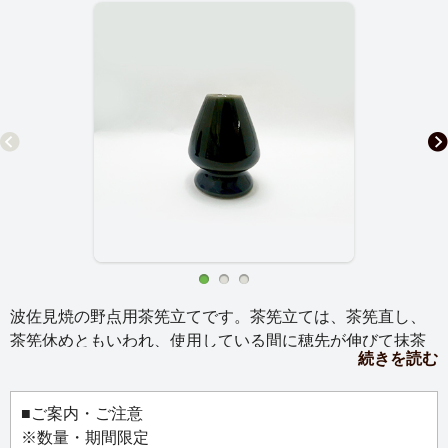
波佐見焼の野点用茶筅立てです。茶筅立ては、茶筅直し、
茶筅休めともいわれ、使用している間に穂先が伸びて抹茶
続きを読む
を点てにくくなる茶筅を、長持ちさせる道具です。まっす
ぐに伸びようとする竹の性質を利用した茶筅立ては、茶筅
の穂先の形状を保ちながら、風通し良く保管し、使用後の
■ご案内・ご注意
茶筅の傷みを少なくし長持ちさせます。
※数量・期間限定