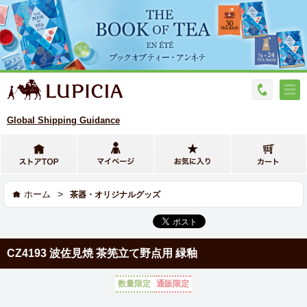
Global Shipping Guidance
>
ホーム
茶器・オリジナルグッズ
CZ4193 波佐見焼 茶筅立て野点用 緑釉
数量限定
通販限定