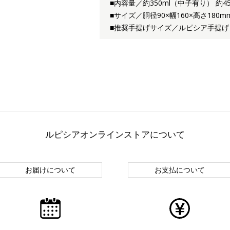
■内容量／約350ml（中子有り） 約4
■サイズ／胴径90×幅160×高さ180
■推奨手提げサイズ／ルピシア手提げ
ルピシアオンラインストアについて
お届けについて
お支払について