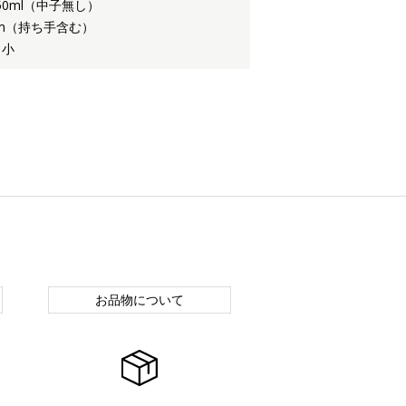
50ml（中子無し）
mm（持ち手含む）
 小
お品物について