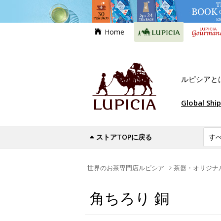
Home
ルピシアと
Global Shi
ストアTOPに戻る
世界のお茶専門店ルピシア
茶器・オリジナ
角ちろり 銅