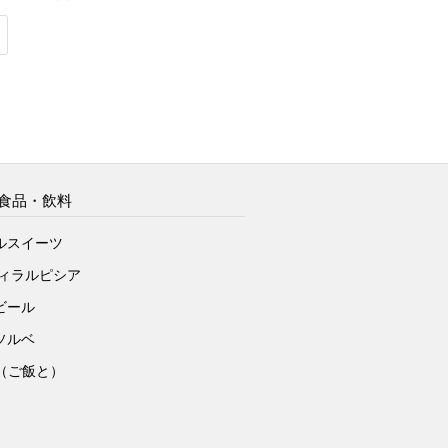
食品・飲料
ルスイーツ
ヴィラルピシア
ビール
ソルベ
to（ご飯と）