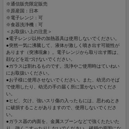
※通信販売限定販売
※原産国：日本
※電子レンジ：可
※食器洗浄機：可
＜お取扱い上の注意＞
●電子レンジ以外の加熱器具は使用しないでください。
●突然一気に沸騰して、液体が激しく噴き出す可能性が
あります（突沸現象）。電子レンジから取り出す際は、
顔などを近づけないでください。
●ガラスは割れるものです。洗浄やご使用時はていねい
にお取扱いください。
●お子様に使用させないでください。また、幼児のそば
で使用したり、幼児の手の届く所に置かないでくださ
い。
●ヒビ、欠け、強いスリ傷の入ったもには、思わぬとき
に破損することがありますので、使用しないでくださ
い。
●ガラス器の内面を、金属スプーンなどで強くたたいた
り、強くこすったりしないでください。破損の原因にな