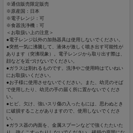
※通信販売限定販売
※原産国：日本
※電子レンジ：可
※食器洗浄機：可
＜お取扱い上の注意＞
●電子レンジ以外の加熱器具は使用しないでください。
●突然一気に沸騰して、液体が激しく噴き出す可能性が
あります（突沸現象）。電子レンジから取り出す際は、
顔などを近づけないでください。
●ガラスは割れるものです。洗浄やご使用時はていねい
にお取扱いください。
●お子様に使用させないでください。また、幼児のそば
で使用したり、幼児の手の届く所に置かないでくださ
い。
●ヒビ、欠け、強いスリ傷の入ったもには、思わぬとき
に破損することがありますので、使用しないでくださ
い。
●ガラス器の内面を、金属スプーンなどで強くたたいた
り、強くこすったりしないでください。破損の原因にな