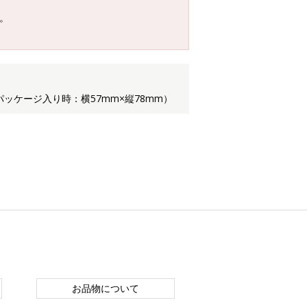
。
パッケージ入り時：横57mm×縦78mm）
お品物について