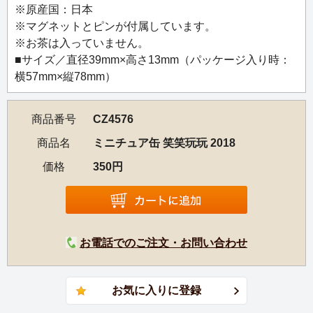
※原産国：日本
2018年の干支茶は、ざるをかぶって遊ぶ可愛らしい子犬
※マグネットとピンが付属しています。
と、お正月の遊びの定番、羽根つきの羽根をデザインしま
※お茶は入っていません。
した。
■サイズ／直径39mm×高さ13mm（パッケージ入り時：
横57mm×縦78mm）
商品番号
CZ4576
商品名
ミニチュア缶 笑笑玩玩 2018
価格
350円
お電話でのご注文・お問い合わせ