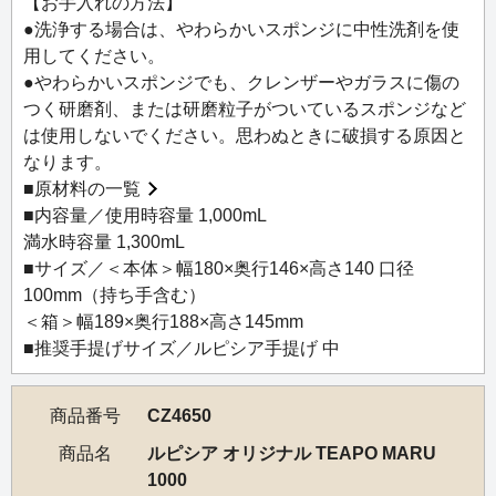
ー、奥山清行氏が率いる「KEN OKUYAMA DESIGN」。
【お手入れの方法】
「モダン・シンプル・タイムレス」を理念に、自動車や新
●洗浄する場合は、やわらかいスポンジに中性洗剤を使
幹線、インテリア、伝統工芸品に至るまで、幅広い分野で
用してください。
革新的なデザインを発信しています。
●やわらかいスポンジでも、クレンザーやガラスに傷の
つく研磨剤、または研磨粒子がついているスポンジなど
奥山清行：1959年山形市生まれ。世界的に活躍する工業デ
は使用しないでください。思わぬときに破損する原因と
ザイナー。ピニンファリーナ社のデザインディレクターと
なります。
して「イタリア人以外で初めてフェラーリをデザインした
■
原材料の一覧
男」として知られる。現在は、KEN OKUYAMA DESIGNを
■内容量／使用時容量 1,000mL
設立し、自動車、鉄道、家具など幅広く手掛ける。
満水時容量 1,300mL
■サイズ／＜本体＞幅180×奥行146×高さ140 口径
100mm（持ち手含む）
＜箱＞幅189×奥行188×高さ145mm
■推奨手提げサイズ／ルピシア手提げ 中
商品番号
CZ4650
商品名
ルピシア オリジナル TEAPO MARU
1000