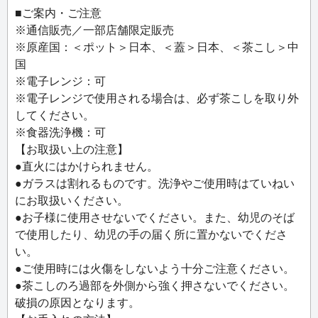
イタリア語の「TIPO（ティーポ）」は、英語の
■ご案内・ご注意
「STYLE」、日本語の「型」を意味する言葉。「自分らし
※通信販売／一部店舗限定販売
いスタイルでお茶の時間を楽しむ」コンセプトから、
※原産国：＜ポット＞日本、＜蓋＞日本、＜茶こし＞中
「TEA」＋「TIPO」＋「POT」の組み合わせで生まれまし
国
た。
※電子レンジ：可
※電子レンジで使用される場合は、必ず茶こしを取り外
＜特徴＞
してください。
●冷蔵庫にすっぽり収まるコンパクト。「MARU」は棚を外
※食器洗浄機：可
すことなく収納。
【お取扱い上の注意】
●耐熱ガラスブランド「HARIO」製なので、ホットでもア
●直火にはかけられません。
イスでも安心してお使いいただけます。
●ガラスは割れるものです。洗浄やご使用時はていねい
●繊細な目の茶こしは、緑茶やルイボスティーなど細かな茶
にお取扱いください。
葉にも使用できます。
●お子様に使用させないでください。また、幼児のそば
●パーツの少ないシンプルな構造で、分解やお手入れも簡
で使用したり、幼児の手の届く所に置かないでくださ
単。
い。
●ご使用時には火傷をしないよう十分ご注意ください。
＜KEN OKUYAMA DESIGN＞
●茶こしのろ過部を外側から強く押さないでください。
エンツォ・フェラーリなどを手掛けた世界的工業デザイナ
破損の原因となります。