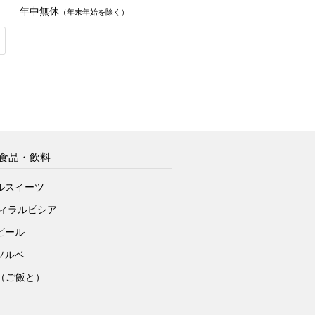
年中無休
（年末年始を除く）
食品・飲料
ルスイーツ
ヴィラルピシア
ビール
ソルベ
to（ご飯と）