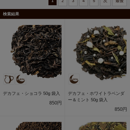
1
2
3
4
5
次
最後
検索結果
デカフェ・ショコラ 50g 袋入
デカフェ・ホワイトラベンダ
ー＆ミント 50g 袋入
850円
850円