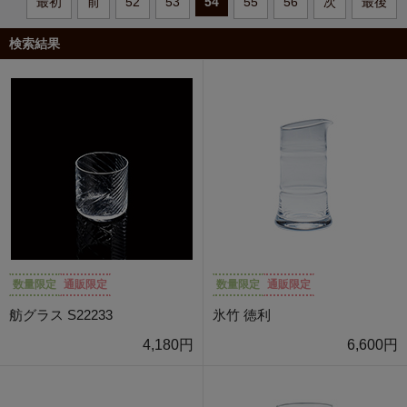
最初
前
52
53
54
55
56
次
最後
検索結果
数量限定
通販限定
数量限定
通販限定
舫グラス S22233
氷竹 徳利
4,180円
6,600円