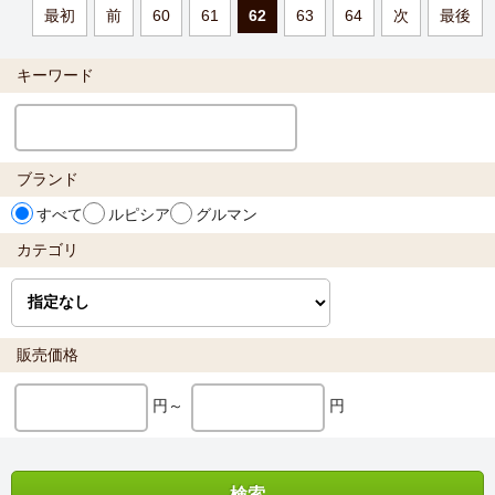
最初
前
60
61
62
63
64
次
最後
キーワード
ブランド
すべて
ルピシア
グルマン
カテゴリ
販売価格
円～
円