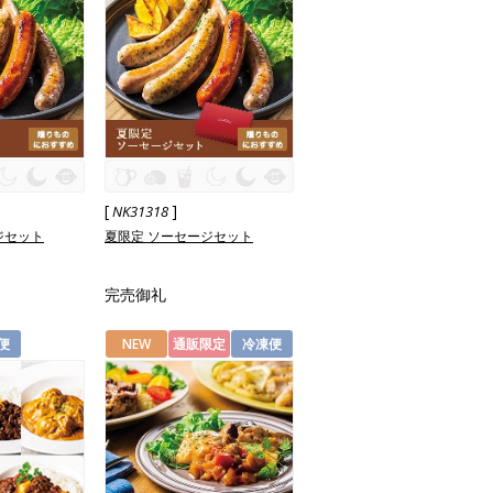
[
]
NK31318
ジセット
夏限定 ソーセージセット
完売御礼
便
NEW
通販限定
冷凍便