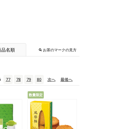
商品名順
お茶のマークの見方
6
77
78
79
80
次へ
›
最後へ
»
数量限定