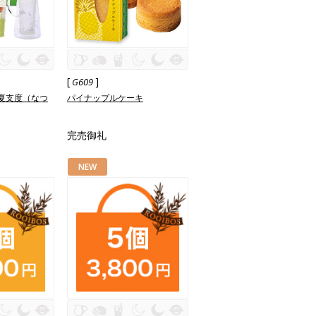
[
]
G609
夏支度（なつ
パイナップルケーキ
完売御礼
NEW