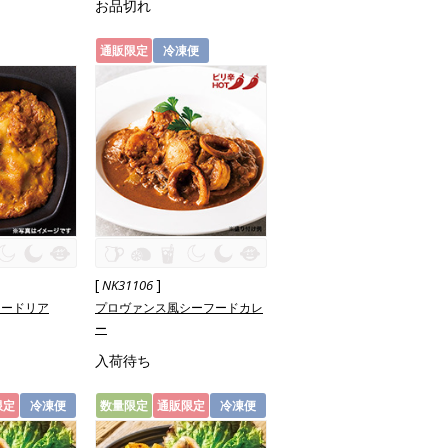
お品切れ
通販限定
冷凍便
[
]
NK31106
レードリア
プロヴァンス風シーフードカレ
ー
入荷待ち
限定
冷凍便
数量限定
通販限定
冷凍便