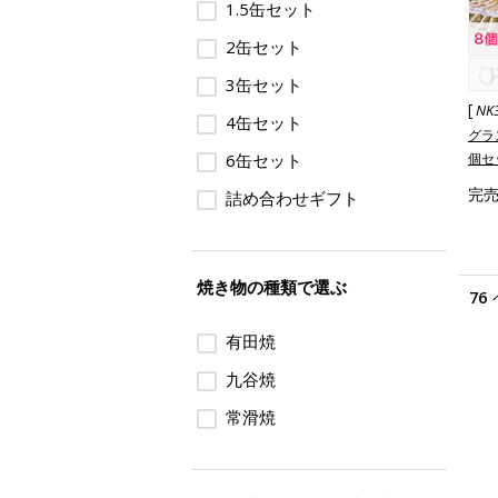
1.5缶セット
2缶セット
3缶セット
[
NK
4缶セット
グラ
6缶セット
個セ
完
詰め合わせギフト
焼き物の種類で選ぶ
76
有田焼
九谷焼
常滑焼