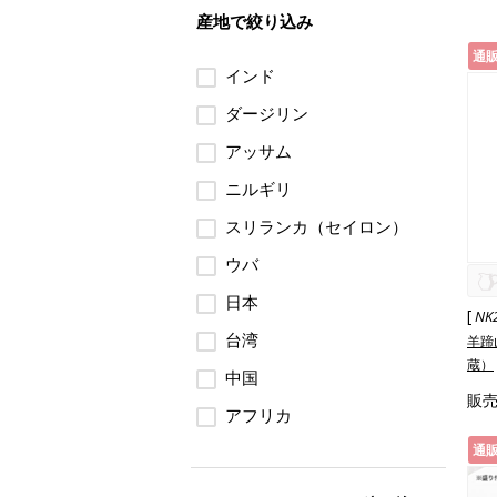
産地で絞り込み
通
インド
ダージリン
アッサム
ニルギリ
スリランカ（セイロン）
ウバ
日本
[
NK
台湾
羊蹄
蔵）
中国
販
アフリカ
通