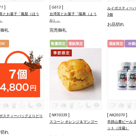
]
[
]
11
G613
ルイボスティー
茶とお菓子「鳳梨（ほう
台湾茶とお菓子「陽果（よう
3個
」
か）」
お品切れ
売御礼
完売御礼
EW
数量限定
通販限定
通販限定
冷蔵
[
]
[
]
NK10339
NK20370
ボスティーバッグよりどり
スコーン オレンジ＆マンゴー
羊蹄山麓ビール 
ット（冷蔵）
品切れ