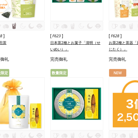
]
[
]
[
]
18
F623
F628
煎茶
日本茶2種とお菓子「清明（せ
お茶2種と茶器「
いめい）」
じたく）」
売御礼
完売御礼
完売御礼
量限定
数量限定
NEW