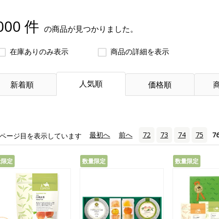
000 件
の商品が見つかりました。
在庫ありのみ表示
商品の詳細を表示
人気順
新着順
価格順
«
最初へ
‹
前へ
72
73
74
75
7
ページ目を表示しています
量限定
数量限定
数量限定