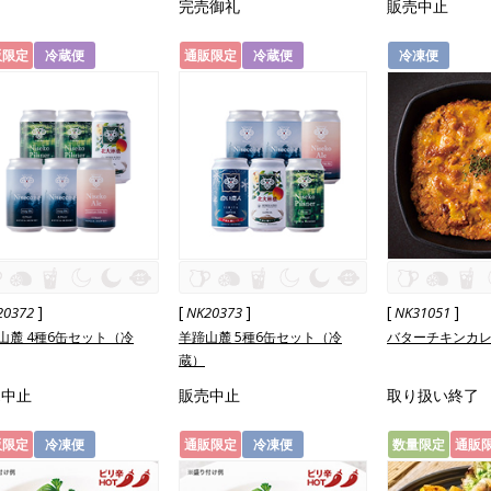
完売御礼
販売中止
販限定
冷蔵便
通販限定
冷蔵便
冷凍便
]
[
]
[
]
20372
NK20373
NK31051
山麓 4種6缶セット（冷
羊蹄山麓 5種6缶セット（冷
バターチキンカ
蔵）
売中止
販売中止
取り扱い終了
販限定
冷凍便
通販限定
冷凍便
数量限定
通販