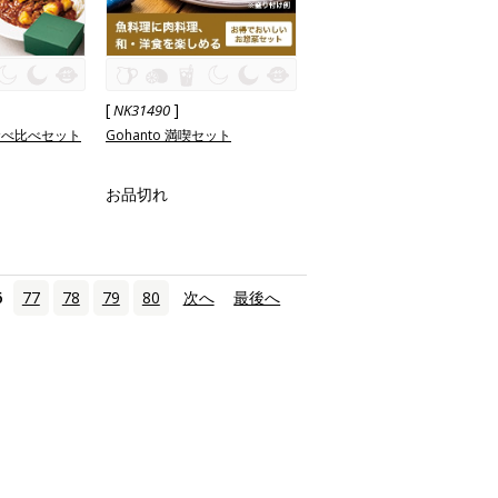
[
]
NK31490
食べ比べセット
Gohanto 満喫セット
お品切れ
6
77
78
79
80
次へ
›
最後へ
»