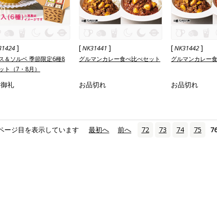
]
[
]
[
]
31424
NK31441
NK31442
ス＆ソルベ 季節限定6種8
グルマンカレー食べ比べセット
グルマンカレー
ット（7・8月）
売御礼
お品切れ
お品切れ
ページ目を表示しています
«
最初へ
‹
前へ
72
73
74
75
7