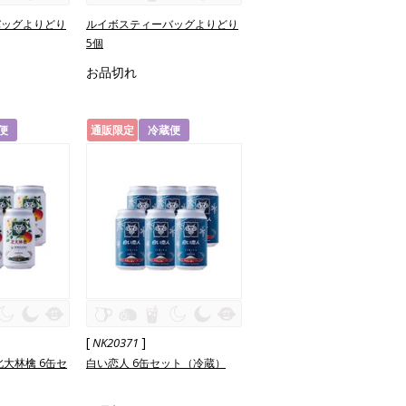
バッグよりどり
ルイボスティーバッグよりどり
5個
お品切れ
便
通販限定
冷蔵便
[
]
NK20371
北大林檎 6缶セ
白い恋人 6缶セット（冷蔵）