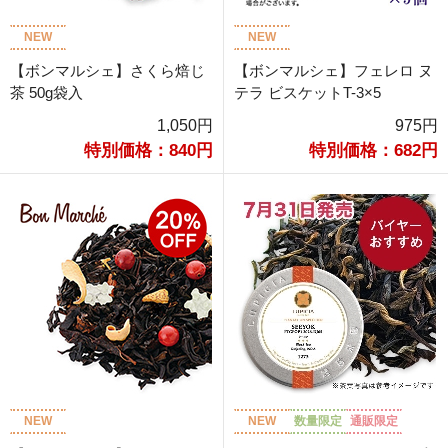
NEW
NEW
【ボンマルシェ】さくら焙じ
【ボンマルシェ】フェレロ ヌ
茶 50g袋入
テラ ビスケットT-3×5
1,050円
975円
特別価格：840円
特別価格：682円
NEW
NEW
数量限定
通販限定