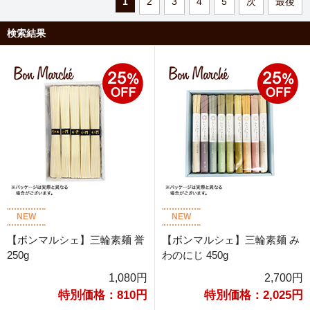
1
2
3
4
5
次
最後
検索結果
NEW
NEW
【ボンマルシェ】三輪素麺 誉
【ボンマルシェ】三輪素麺 み
250g
わのにじ 450g
1,080円
2,700円
特別価格：810円
特別価格：2,025円