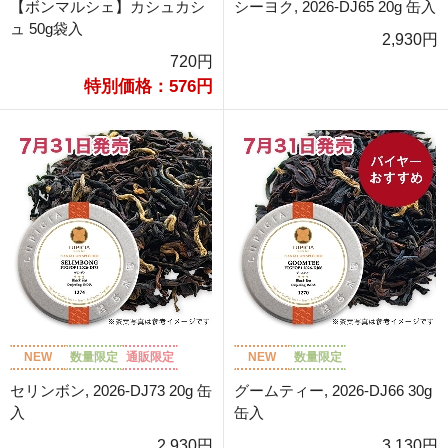
【ボンマルシェ】カシュカシ
シーヨク, 2026-DJ65 20g 缶入
ュ 50g袋入
2,930円
720円
特別価格：576円
NEW
数量限定
通販限定
NEW
数量限定
セリンボン, 2026-DJ73 20g 缶
グームティー, 2026-DJ66 30g
入
缶入
2,930円
3,130円