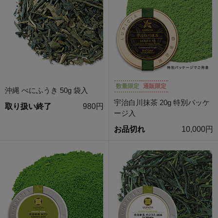
数量限定
通販限定
沖縄 べにふうき 50g 袋入
宇治白川抹茶 20g 特別パッケ
取り扱い終了
980円
ージ入
お品切れ
10,000円