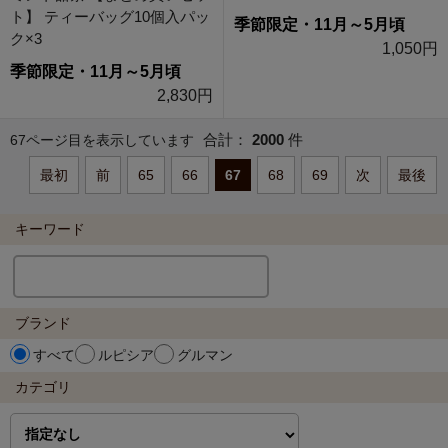
ト】 ティーバッグ10個入パッ
季節限定・11月～5月頃
ク×3
1,050円
季節限定・11月～5月頃
2,830円
合計：
2000
件
67ページ目を表示しています
最初
前
65
66
67
68
69
次
最後
キーワード
ブランド
すべて
ルピシア
グルマン
カテゴリ