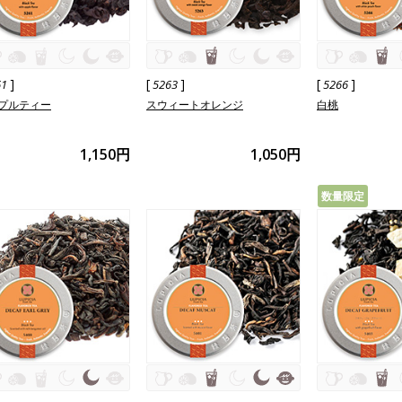
]
[
]
[
]
61
5263
5266
プルティー
スウィートオレンジ
白桃
1,150円
1,050円
数量限定