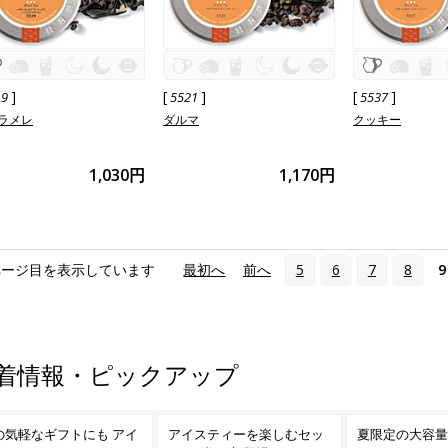
]
[
]
[
]
19
5521
5537
ラメレ
ダルマ
クッキー
1,030円
1,170円
ページ目を表示しています
«
最初へ
‹
前へ
5
6
7
8
9
着情報・ピックアップ
イスティーを楽しむセッ
夏限定の大容量「ホームメ
色とりどりの果