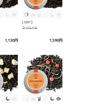
[
]
5267
ラ バニーユ
1,130円
1,590円