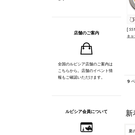
[
55
店舗のご案内
キャ
全国のルピシア店舗のご案内は
こちらから。店舗のイベント情
報もご確認いただけます。
9
新
ルピシア会員について
のお
桃のお茶の風味を楽しむ 7
夏の気軽なギフトにも アイ
ア