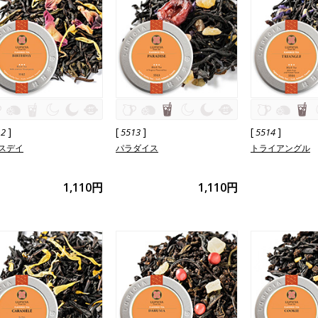
]
[
]
[
]
12
5513
5514
スデイ
パラダイス
トライアングル
1,110円
1,110円