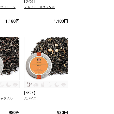
[
]
5406
ープフルーツ
デカフェ・サクランボ
1,180円
1,180円
[
]
5501
キャラメル
スパイス
980円
930円