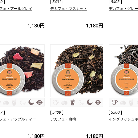
]
[
]
[
]
00
5401
5403
フェ・アールグレイ
デカフェ・マスカット
デカフェ・グレ
1,180円
1,180円
]
[
]
[
]
07
5409
5500
フェ・アップルティー
デカフェ・白桃
イングリッシュ
1,180円
1,180円