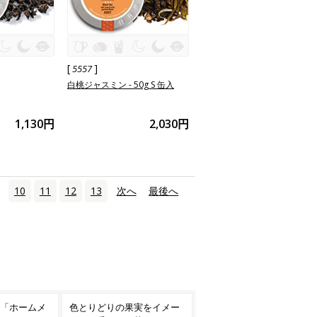
[
]
5557
白桃ジャスミン - 50g S 缶入
1,130円
2,030円
10
11
12
13
次へ
›
最後へ
»
実をイメー
気軽に楽しめる「毎日の紅
喜ばしい晴れの日を、お茶