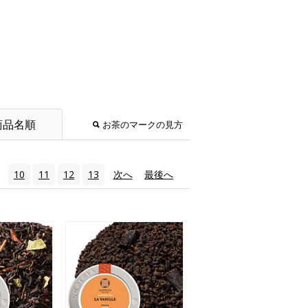
商品名順
お茶のマークの見方
10
11
12
13
次へ
›
最後へ
»