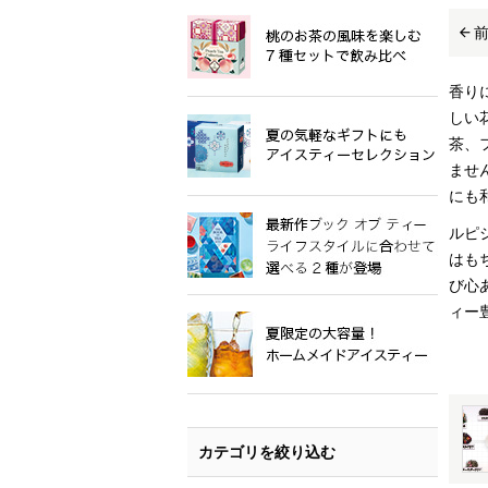
香り
しい
茶、
ませ
にも
ルピ
はも
び心
ィー
カテゴリを絞り込む