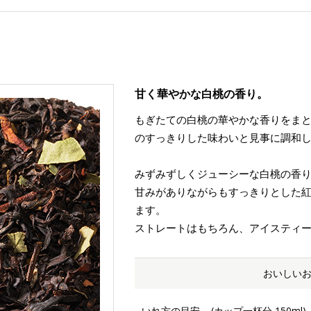
甘く華やかな白桃の香り。
もぎたての白桃の華やかな香りをま
のすっきりした味わいと見事に調和
みずみずしくジューシーな白桃の香
甘みがありながらもすっきりとした
ます。
ストレートはもちろん、アイスティ
おいしい
いれ方の目安
(カップ一杯分 150ml)