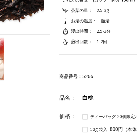
茶葉の量
2.5-3g
お湯の温度
熱湯
浸出時間
2.5-3分
煎出回数
1-2回
商品番号：
5266
品名：
白桃
価格：
ティーバッグ 20個限
800円
（本体
50g 袋入