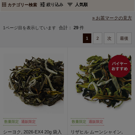
絞り込み
カテゴリー検索
» お茶マークの見方
合計：
29
件
1ページ目を表示しています
1
2
次
最後
数量限定
通販限定
数量限定
通販限定
シーヨク, 2026-EX4 20g 袋入
リザヒル ムーンシャイン,