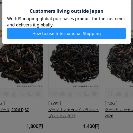
, 2026-DJ2
ダージリン ファーストフラッシ
ダージリン ファ
ュ プレミアム 2026
ュ 2026
2,500円
1,800円
EW
数量限定
NEW
数量限定
NEW
数量
]
[
]
[
]
72
1291
1292
ーリ, 2026-DJ87
ダージリン セカンドフラッシュ
ダージリン セカ
プレミアム 2026
2026
1,800円
1,400円