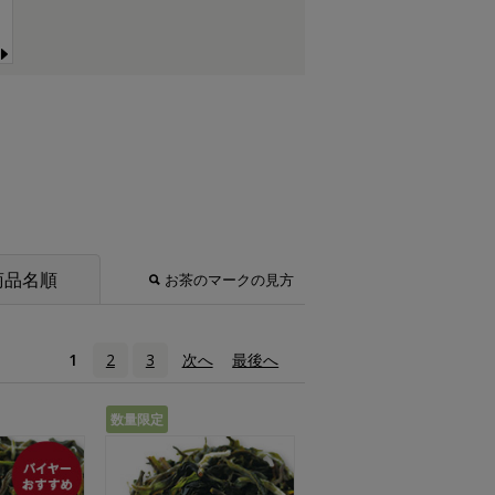
商品名順
お茶のマークの見方
1
2
3
次へ
›
最後へ
»
数量限定