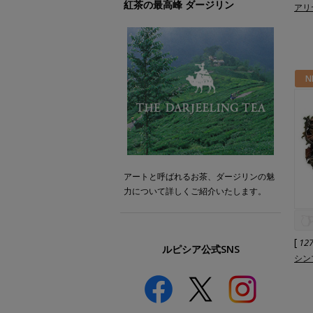
紅茶の最高峰 ダージリン
アリヤ
N
アートと呼ばれるお茶、ダージリンの魅
力について詳しくご紹介いたします。
[
12
ルピシア公式SNS
シンブ