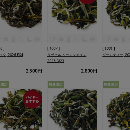
]
[
]
[
]
06
1007
1001
ク, 2026-EX4
リザヒル ムーンシャイン,
グームティー, 202
2026-DJ23
2,500円
2,800円
量限定
数量限定
数量限定