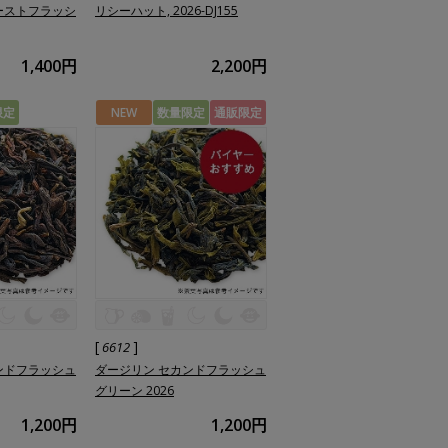
ーストフラッシ
リシーハット, 2026-DJ155
1,400円
2,200円
限定
NEW
数量限定
通販限定
[
]
6612
ンドフラッシュ
ダージリン セカンドフラッシュ
グリーン 2026
1,200円
1,200円