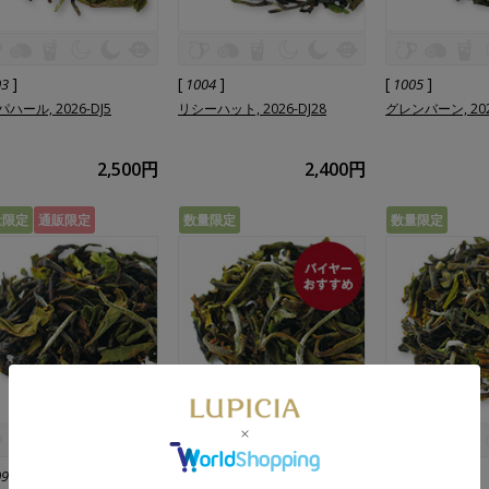
]
[
]
[
]
03
1004
1005
ハール, 2026-DJ5
リシーハット, 2026-DJ28
グレンバーン, 202
2,500円
2,400円
量限定
通販限定
数量限定
数量限定
]
[
]
[
]
09
1091
1092