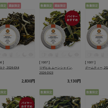
量限定
通販限定
数量限定
通販限定
数量限定
]
[
]
[
]
06
1007
1001
ク, 2026-EX4
リザヒル ムーンシャイン,
グームティー, 202
2026-DJ23
2,830円
3,130円
量限定
数量限定
数量限定