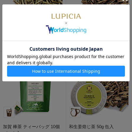
加賀 棒茶 100g 袋入
和生姜焙じ茶 50g 袋入
取り扱い終了
1,230円
季節限定・9～2月
840円
加賀 棒茶 ティーバッグ 10個
和生姜焙じ茶 50g 缶入