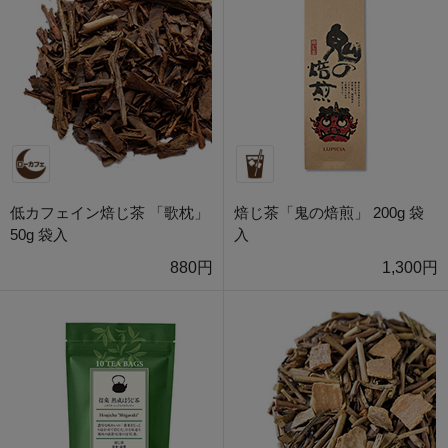
低カフェイン焙じ茶 「歌枕」
焙じ茶「鬼の焙煎」 200g 袋
50g 袋入
入
880円
1,300円