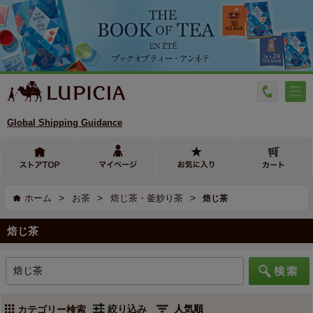
Global Shipping Guidance
>
>
>
ホーム
お茶
焙じ茶・釜炒り茶
焙じ茶
焙じ茶
絞り込み
カテゴリー検索