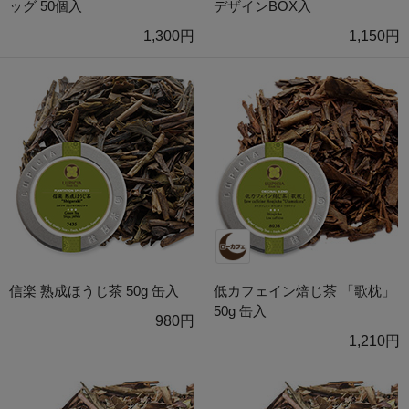
ッグ 50個入
デザインBOX入
1,300円
1,150円
信楽 熟成ほうじ茶 50g 缶入
低カフェイン焙じ茶 「歌枕」
50g 缶入
980円
1,210円