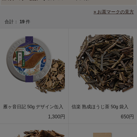
» お茶マークの見方
合計：
19
件
雁ヶ音日記 50g デザイン缶入
信楽 熟成ほうじ茶 50g 袋入
1,300円
650円