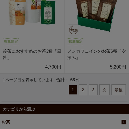
数量限定
数量限定
冷茶におすすめのお茶3種「風
ノンカフェインのお茶6種「夕
鈴」
涼み」
4,700円
5,200円
合計：
63
件
1ページ目を表示しています
1
2
3
次
最後
カテゴリから選ぶ
お茶