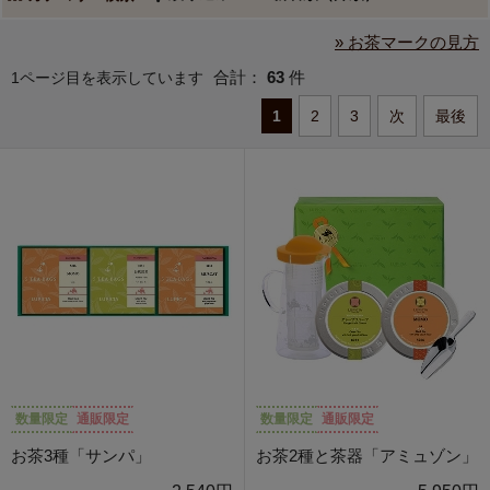
» お茶マークの見方
合計：
63
件
1ページ目を表示しています
1
2
3
次
最後
数量限定
通販限定
数量限定
通販限定
お茶3種「サンパ」
お茶2種と茶器「アミュゾン」