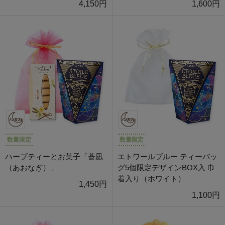
4,150円
1,600円
数量限定
数量限定
ハーブティーとお菓子「蒼凪
エトワールブルー ティーバッ
（あおなぎ）」
グ5個限定デザインBOX入 巾
着入り（ホワイト）
1,450円
1,100円