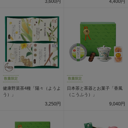
3,600円
4,400円
数量限定
数量限定
健康野菜茶4種「陽々（ようよ
日本茶と茶器とお菓子「香風
う）」
（こうふう）」
3,250円
9,040円