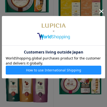
数量限定
数量限定
紅茶とお菓子「昼下がり」
お茶3種とお菓子「薫風（くん
ぷう）」
1,600円
3,200円