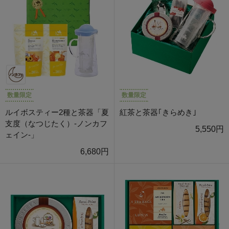
数量限定
数量限定
ルイボスティー2種と茶器「夏
紅茶と茶器｢きらめき｣
支度（なつじたく）-ノンカフ
5,550円
ェイン-」
6,680円