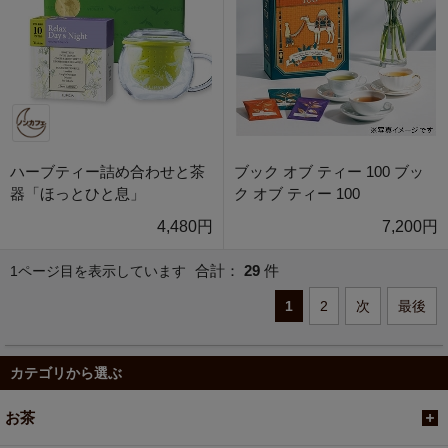
ハーブティー詰め合わせと茶
ブック オブ ティー 100 ブッ
器「ほっとひと息」
ク オブ ティー 100
4,480円
7,200円
合計：
29
件
1ページ目を表示しています
1
2
次
最後
カテゴリから選ぶ
お茶