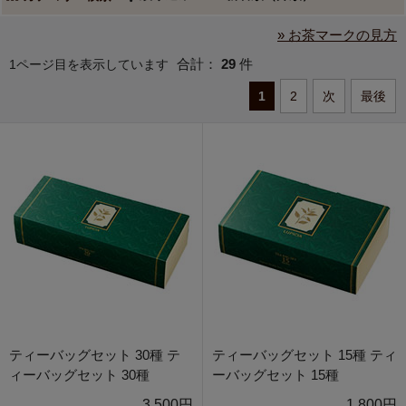
» お茶マークの見方
合計：
29
件
1ページ目を表示しています
1
2
次
最後
ティーバッグセット 30種 テ
ティーバッグセット 15種 ティ
ィーバッグセット 30種
ーバッグセット 15種
3,500円
1,800円