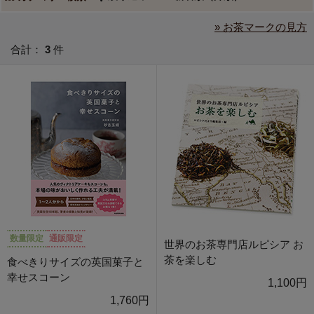
» お茶マークの見方
合計：
3
件
数量限定
通販限定
世界のお茶専門店ルピシア お
茶を楽しむ
食べきりサイズの英国菓子と
幸せスコーン
1,100円
1,760円