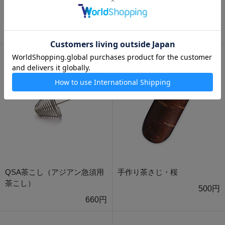
おたま型茶こし
LUPICIA BOX入り ボール型茶
こし
600円
500円
QSA茶こし（アジアン急須用
手作り茶さじ・桜
茶こし）
500円
660円