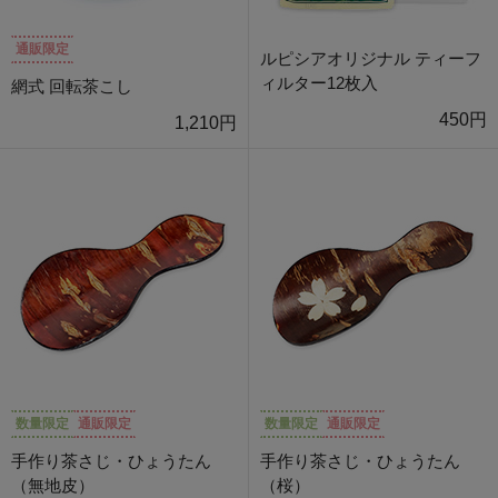
通販限定
ルピシアオリジナル ティーフ
ィルター12枚入
網式 回転茶こし
450円
1,210円
数量限定
通販限定
数量限定
通販限定
手作り茶さじ・ひょうたん
手作り茶さじ・ひょうたん
（無地皮）
（桜）