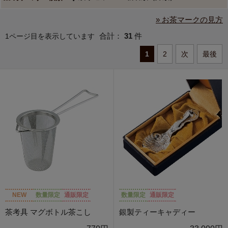
» お茶マークの見方
合計：
31
件
1ページ目を表示しています
1
2
次
最後
NEW
数量限定
通販限定
数量限定
通販限定
茶考具 マグボトル茶こし
銀製ティーキャディー