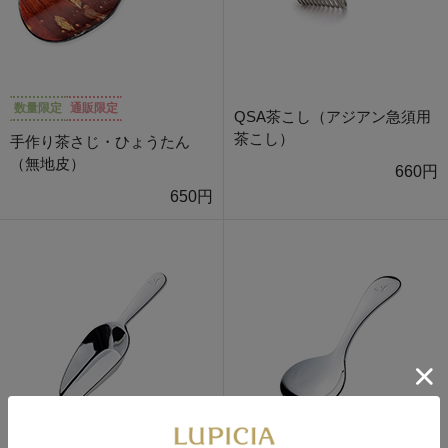
数量限定
通販限定
QSA茶こし（アジアン急須用
茶こし）
手作り茶さじ・ひょうたん
（無地皮）
660円
650円