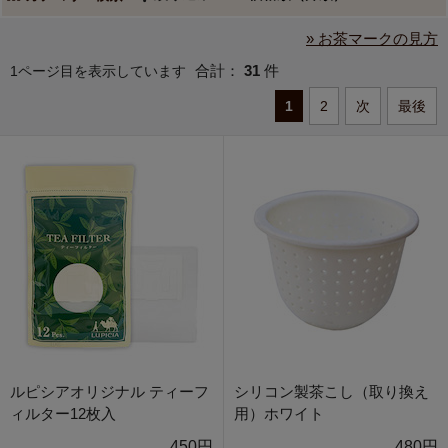
» お茶マークの見方
合計：
31
件
1ページ目を表示しています
1
2
次
最後
ルピシアオリジナル ティーフ
シリコン製茶こし（取り換え
ィルター12枚入
用）ホワイト
450円
480円