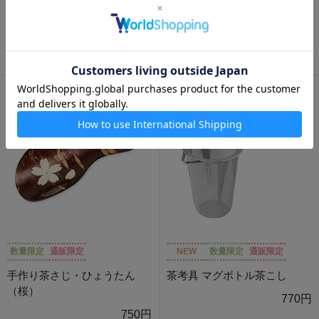
オリジナル・ドザール スコッ
オリジナル・ドザール スプー
プ型（シルバー）
ン型（シルバー）
680円
680円
数量限定
通販限定
NEW
数量限定
通販限定
手作り茶さじ・ひょうたん
茶考具 マグボトル茶こし
（桜）
770円
750円