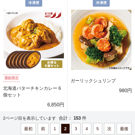
冷凍便
冷凍便
通販限定
ガーリックシュリンプ
北海道バターチキンカレー 6
980円
個セット
6,850円
合計：
153
件
2ページ目を表示しています
最初
前
1
2
3
4
5
次
最後