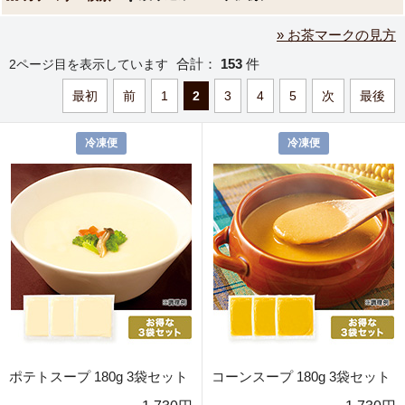
» お茶マークの見方
合計：
153
件
2ページ目を表示しています
最初
前
1
2
3
4
5
次
最後
冷凍便
冷凍便
ポテトスープ 180g 3袋セット
コーンスープ 180g 3袋セット