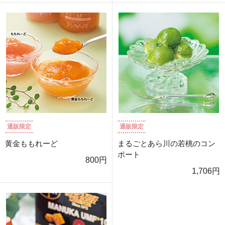
通販限定
通販限定
黄金ももれーど
まるごとあら川の若桃のコン
ポート
800円
1,706円