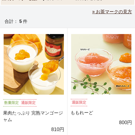
» お茶マークの見方
合計：
5
件
通販限定
数量限定
通販限定
ももれーど
果肉たっぷり 完熟マンゴージ
ャム
800円
810円