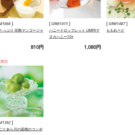
]
[
]
[
]
M1666
GRM1415
GRM1487
たっぷり 完熟マンゴージャ
ハニードロップレット UMFRマ
ももれーど
ヌカハニー10+
810円
1,080円
販限定
]
M1392
ごとあら川の若桃のコンポ