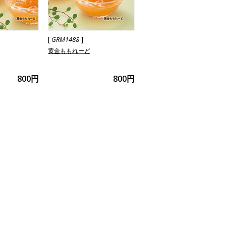
[
]
GRM1488
黄金ももれーど
800円
800円