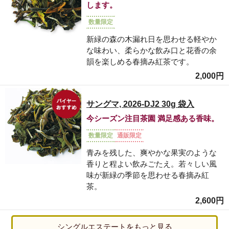
します。
数量限定
新緑の森の木漏れ日を思わせる軽やか
な味わい、柔らかな飲み口と花香の余
韻を楽しめる春摘み紅茶です。
2,000円
サングマ, 2026-DJ2 30g 袋入
今シーズン注目茶園 満足感ある香味。
数量限定
通販限定
青みを残した、爽やかな果実のような
香りと程よい飲みごたえ。若々しい風
味が新緑の季節を思わせる春摘み紅
茶。
2,600円
シングルエステートをもっと見る