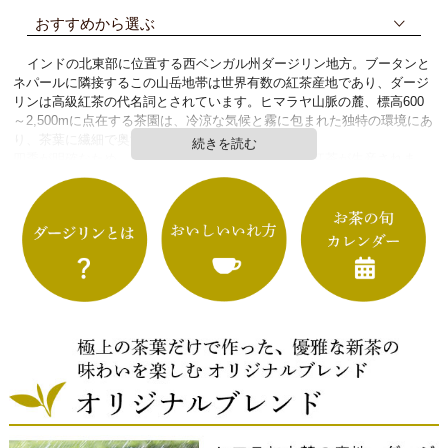
おすすめから選ぶ
インドの北東部に位置する西ベンガル州ダージリン地方。ブータンと
ネパールに隣接するこの山岳地帯は世界有数の紅茶産地であり、ダージ
リンは高級紅茶の代名詞とされています。ヒマラヤ山脈の麓、標高600
～2,500mに点在する茶園は、冷涼な気候と霧に包まれた独特の環境にあ
り、茶葉に繊細で奥深い風味をもたらします。
続きを読む
四季が明確なため、春・夏・秋と異なる個性を持つ紅茶が生産されま
す。特に冬の休眠期を経て春の訪れとともに芽吹く最初の新芽で作られ
た「ファーストフラッシュ」は、その年の紅茶シーズンの幕開けを告げ
る貴重な茶葉として知られます。紅茶とは思えないほど青々とした見た
目。実際にお茶をいれてみると、明るい黄金色がカップを満たします。
そして、若葉のようにみずみずしく爽やかな風味。一年で今だけの一杯
を、どうぞお楽しみください。
バイヤーより
今年の春のダージリンは、日照不足や低気温の影響から収穫量は例年
よりも少なく、現地での買い付けは大変に苦労しました。しかし結果的
に購入したお茶の品質は優れており、例年以上に繊細で透明感に溢れ
た、春の空気感や湧き水のような明朗で爽やかな味わいの茶葉が揃って
います。特に今シーズンのシングルエステートについては、沸かしたて
の熱湯でいれていただくと、茶葉の個性や味わいがより深く感じられま
す。ぜひ飲みくらべてお楽しみください。