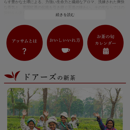
らす豊かな土壌による、力強い生命力と繊細なアロマ、洗練された爽快
な香気と、英国紅茶の伝統を引き継ぐ王道の味わい。その旬ならではの
調和をお楽しみください。
続きを読む
バイヤーより
今年の春摘みアッサムは天候の影響で生産が遅れていますが、一足早
く入荷したドアーズは、オーソドックス製法かつオーガニック栽培とい
う希少なロットです。正統派のコクの中に青みや若々しい生命力が感じ
られる誰もがおいしいと思える親しみやすい味わいは、洋菓子はもちろ
ん、桜餅やあんこなどの和菓子とも相性抜群です。