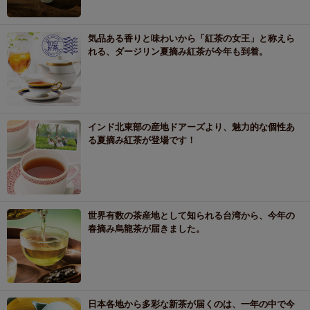
気品ある香りと味わいから「紅茶の女王」と称えら
れる、ダージリン夏摘み紅茶が今年も到着。
インド北東部の産地ドアーズより、魅力的な個性あ
る夏摘み紅茶が登場です！
世界有数の茶産地として知られる台湾から、今年の
春摘み烏龍茶が届きました。
日本各地から多彩な新茶が届くのは、一年の中で今