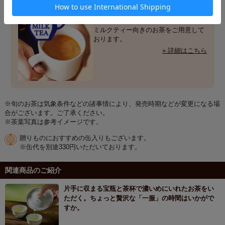
やっぱり大好き！
ミルクティー
ミルクティー向きのお茶をご用意して
おります。
» 詳細はこちら
※旬のお茶は気象条件などの諸事情により、発売時期などが変更になる場
合がございます。ご了承ください。
※茶葉写真は参考イメージです。
贈りものにおすすめの缶入りもございます。
※缶代を別途330円いただいております。
関連商品のご紹介
片手に収まる宝瓶と茶杯で濃いめにいれたお茶をい
ただく。ちょっと贅沢な「一服」の時間はいかがで
すか。