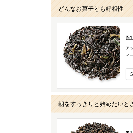
どんなお菓子とも好相性
[5
ア
ィ
朝をすっきりと始めたいと
[5