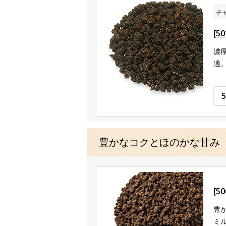
チ
[5
濃厚
適
豊かなコクとほのかな甘み
[5
豊
ミ