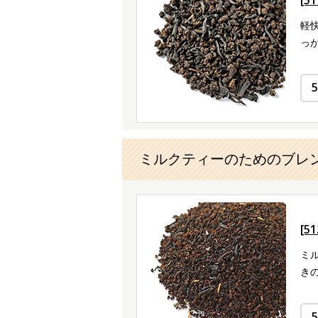
軽
っ
ミルクティーのためのブレ
[5
ミ
き