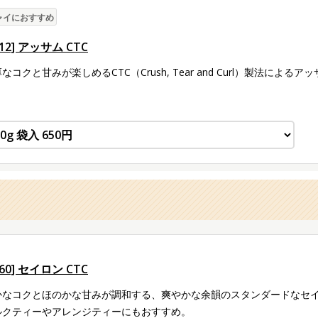
ャイにおすすめ
012] アッサム CTC
なコクと甘みが楽しめるCTC（Crush, Tear and Curl）製法に
。
060] セイロン CTC
かなコクとほのかな甘みが調和する、爽やかな余韻のスタンダードなセ
ルクティーやアレンジティーにもおすすめ。