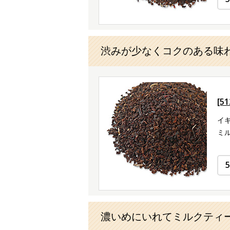
渋みが少なくコクのある味
[5
イ
ミ
濃いめにいれてミルクティ