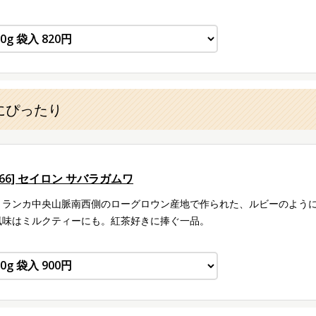
にぴったり
066] セイロン サバラガムワ
リランカ中央山脈南西側のローグロウン産地で作られた、ルビーのよう
風味はミルクティーにも。紅茶好きに捧ぐ一品。