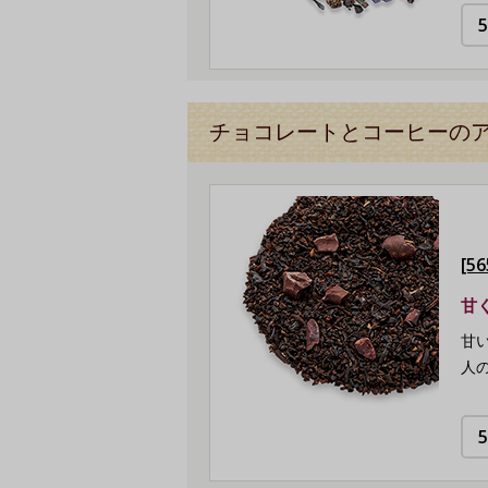
チョコレートとコーヒーの
[5
甘
甘
人