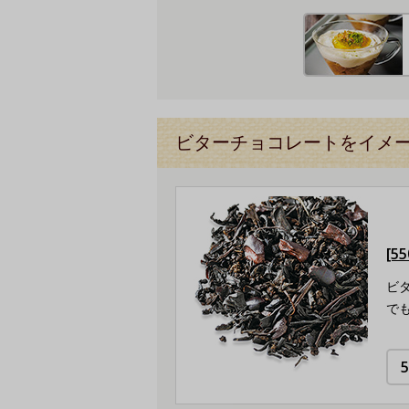
ビターチョコレートをイメー
[5
ビ
で