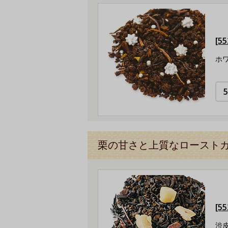
[5
ホ
栗の甘さと上質なロースト
[5
渋