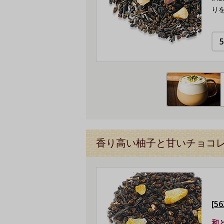
り
香り高い柚子と甘いチョコ
[5
和