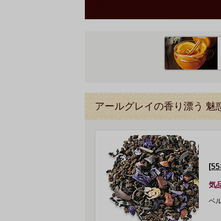
アールグレイの香り漂う 魅
[
気
ベ