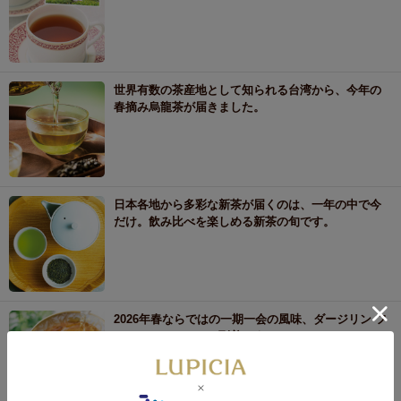
世界有数の茶産地として知られる台湾から、今年の
春摘み烏龍茶が届きました。
日本各地から多彩な新茶が届くのは、一年の中で今
だけ。飲み比べを楽しめる新茶の旬です。
2026年春ならではの一期一会の風味、ダージリン フ
ァーストフラッシュ到着です。