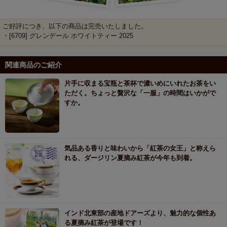
ご好評につき、以下の商品は完売いたしました。
・[6709] グレンデール ホワイトティー 2025
関連商品のご紹介
片手に収まる宝瓶と茶杯で濃いめにいれたお茶をい
ただく。ちょっと贅沢な「一服」の時間はいかがで
すか。
気品ある香りと味わいから「紅茶の女王」と称えら
れる、ダージリン夏摘み紅茶が今年も到着。
インド北東部の産地ドアーズより、魅力的な個性あ
る夏摘み紅茶が登場です！