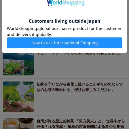
力強い生命力と繊細なアロマ、洗練された爽快な香
気。アッサムとドアーズのお茶をお楽しみくださ
い。
英国式紅茶の島セイロンより、名産地のヌワラエリ
ヤとディンブーラから待望の新茶が到着しました。
伝統を守りながら進化し続けるニルギリの旬ならで
はのお茶の味わいを、ぜひお楽しみください。
台湾が誇る歴史的銘茶 「東方美人」と、 世界中から
評価される茨城・ 猿島の吉田茶園による希少な夏摘