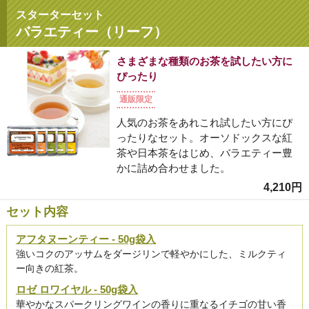
スターターセット
バラエティー（リーフ）
さまざまな種類のお茶を試したい方に
ぴったり
通販限定
人気のお茶をあれこれ試したい方にぴ
ったりなセット。オーソドックスな紅
茶や日本茶をはじめ、バラエティー豊
かに詰め合わせました。
4,210円
セット内容
アフタヌーンティー - 50g袋入
強いコクのアッサムをダージリンで軽やかにした、ミルクティ
ー向きの紅茶。
ロゼ ロワイヤル - 50g袋入
華やかなスパークリングワインの香りに重なるイチゴの甘い香