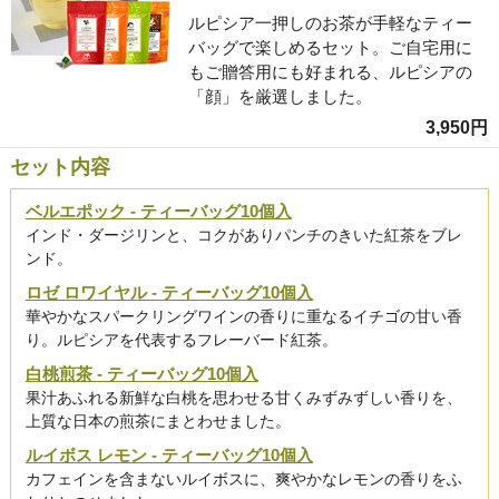
ルピシア一押しのお茶が手軽なティー
バッグで楽しめるセット。ご自宅用に
もご贈答用にも好まれる、ルピシアの
「顔」を厳選しました。
3,950円
セット内容
ベルエポック - ティーバッグ10個入
インド・ダージリンと、コクがありパンチのきいた紅茶をブレ
ンド。
ロゼ ロワイヤル - ティーバッグ10個入
華やかなスパークリングワインの香りに重なるイチゴの甘い香
り。ルピシアを代表するフレーバード紅茶。
白桃煎茶 - ティーバッグ10個入
果汁あふれる新鮮な白桃を思わせる甘くみずみずしい香りを、
上質な日本の煎茶にまとわせました。
ルイボス レモン - ティーバッグ10個入
カフェインを含まないルイボスに、爽やかなレモンの香りをふ