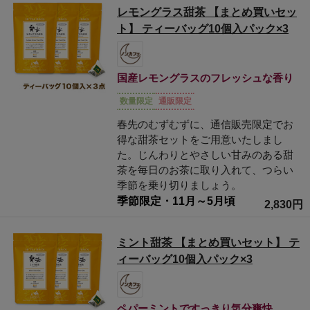
レモングラス甜茶 【まとめ買いセッ
ト】 ティーバッグ10個入パック×3
国産レモングラスのフレッシュな香り
数量限定
通販限定
春先のむずむずに、通信販売限定でお
得な甜茶セットをご用意いたしまし
た。じんわりとやさしい甘みのある甜
茶を毎日のお茶に取り入れて、つらい
季節を乗り切りましょう。
季節限定・11月～5月頃
2,830円
ミント甜茶 【まとめ買いセット】 テ
ィーバッグ10個入パック×3
ペパーミントですっきり気分爽快