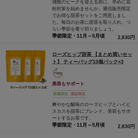
飛散のピークを迎える前に、早めに花
茶の自然な甘みと絶妙に調和。スパイシーな
粉対策を始めませんか。通信販売限定
ジンジャー甜茶もおすすめです。
でお得な甜茶セットをご用意しまし
甘い風味の甜茶ですが、含まれている天然の甘味成分は、ごくご
た。毎日のお茶に甜茶を取り入れ、つ
く低カロリー。ノンカフェインなので、お休み前に飲んでも安心。
らい季節を乗り切りましょう。
早めのむずむず対策で、毎日をスッキリ快適に過ごしましょう。
季節限定・11月～5月頃
2,830円
ローズヒップ甜茶 【まとめ買いセッ
ト】 ティーバッグ10個パック×3
美容もサポート
数量限定
通販限定
爽やかな酸味のローズヒップとハイビ
スカスを甜茶にブレンド。美容もサポ
ートするお茶です。
季節限定・11月～5月頃
2,830円