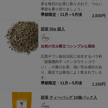
茶を毎日のお茶に取り入れて、つらい
季節を乗り切りましょう。
季節限定・11月～5月頃
2,830円
甜茶 50g 袋入
自然の甘み際立つシンプルな風味
広西チワン族自治区に自生するバラ科
「甜葉懸鈎子（テンヨウケンコウ
シ）」の葉のお茶。強い甘み成分があ
り、最近では春先によく飲まれていま
す。
季節限定・11月～5月頃
1,150円
甜茶 ティーバッグ 10個パック入