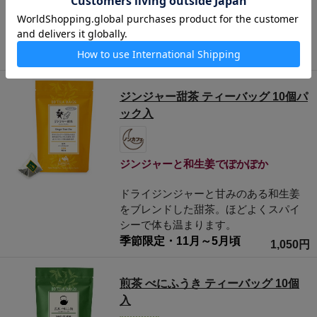
すっきり爽やかなドライミントと甜茶
のハーモニーが絶妙。気分を爽快にし
てくれます。
季節限定・11月～5月頃
1,050円
ジンジャー甜茶 ティーバッグ 10個パ
ック入
ジンジャーと和生姜でぽかぽか
ドライジンジャーと甘みのある和生姜
をブレンドした甜茶。ほどよくスパイ
シーで体も温まります。
季節限定・11月～5月頃
1,050円
煎茶 べにふうき ティーバッグ 10個
入