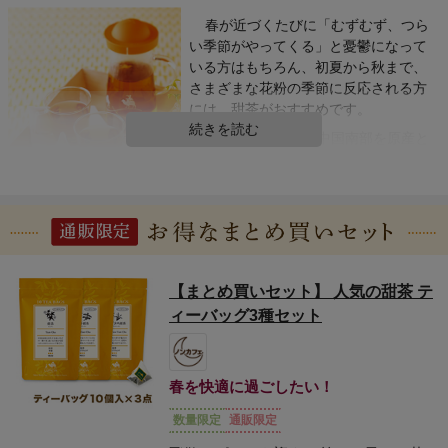
春が近づくたびに「むずむず、つら
い季節がやってくる」と憂鬱になって
いる方はもちろん、初夏から秋まで、
さまざまな花粉の季節に反応される方
には、甜茶がおすすめです。
続きを読む
一般的に甜茶とは中国南部を原産と
するバラ科の植物、甜葉懸鈎子の葉か
ら作られるお茶のこと。ほのかな甘み
を感じるお茶で、中国では古くから健
康茶として飲用されています。
ルピシアの甜茶は、シングルの他に、おい
【まとめ買いセット】 人気の甜茶 テ
しさをとことん追求した多彩な風味のオリジ
ィーバッグ3種セット
ナルブレンドで、快適な毎日をサポート。大
人気のレモングラス甜茶には、農薬や化学肥
料を使用せずに栽培された国産レモングラス
を使用。ミント甜茶は清涼感のあるフレッシ
春を快適に過ごしたい！
ュな香りが気分をリフレッシュさせてくれま
数量限定
通販限定
す。ローズヒップとハイビスカスをブレンド
したローズヒップ甜茶も、爽やかな酸味が甜