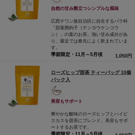
自然の甘み際立つシンプルな風味
広西チワン族自治区に自生するバラ科
「甜葉懸鈎子（テンヨウケンコウ
シ）」の葉のお茶。強い甘み成分があ
り、最近では春先によく飲まれていま
す。
季節限定・11月～5月頃
1,050円
ローズヒップ甜茶 ティーバッグ 10個
パック入
美容もサポート
爽やかな酸味のローズヒップとハイビ
スカスを甜茶にブレンド。美容もサポ
ートするお茶です。
季節限定・11月～5月頃