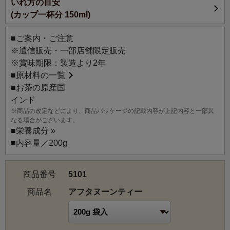
いれ方の目安
(カップ一杯分 150ml)
■ご案内・ご注意
※通信販売・一部店舗限定販売
※賞味期限：製造より2年
■
原材料の一覧
■お茶の原産国
インド
※商品の改定などにより、商品パッケージの記載内容が上記内容と一部異
なる場合がございます。
■
栄養成分 »
■内容量／200g
商品番号
5101
商品名
アフタヌーンティー