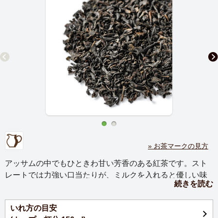
» お茶マークの見方
アッサムの中でもひときわ甘い芳香のある紅茶です。スト
レートでは力強い口当たりが、ミルクを入れると優しい味
続きを読む
わいになります。
いれ方の目安
アッサム北東部ディブルガー地区にある茶園。アッサムの