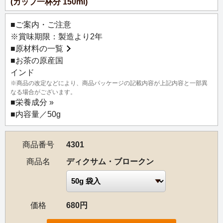
(カップ一杯分 150ml)
中でも特に良い紅茶を産出するのが、ブラマプトラ川の上
流に位置するディブルガー地区です。
■ご案内・ご注意
※賞味期限：製造より2年
■
原材料の一覧
■お茶の原産国
インド
※商品の改定などにより、商品パッケージの記載内容が上記内容と一部異
なる場合がございます。
■
栄養成分 »
■内容量／50g
商品番号
4301
商品名
ディクサム・ブロークン
価格
680円