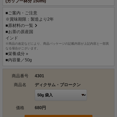
(カップ一杯分 150ml)
中でも特に良い紅茶を産出するのが、ブラマプトラ川の上
流に位置するディブルガー地区です。
■ご案内・ご注意
※賞味期限：製造より2年
■
原材料の一覧
■お茶の原産国
インド
※商品の改定などにより、商品パッケージの記載内容が上記内容と一部異
なる場合がございます。
■
栄養成分 »
■内容量／50g
商品番号
4301
商品名
ディクサム・ブロークン
価格
680円