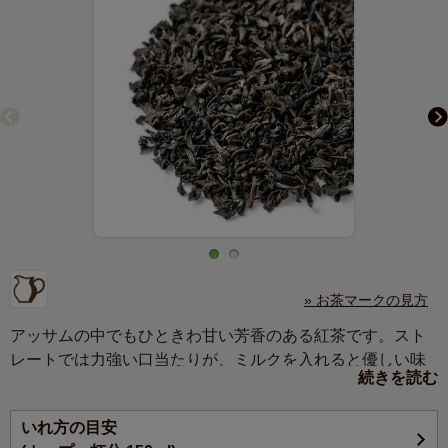
» お茶マークの見方
アッサムの中でもひときわ甘い芳香のある紅茶です。スト
レートでは力強い口当たりが、ミルクを入れると優しい味
続きを読む
わいになります。
いれ方の目安
アッサム北東部ディブルガー地区にある茶園。アッサムの