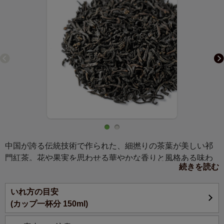
中国が誇る伝統技術で作られた、細撚りの茶葉が美しい祁
門紅茶。花や果実を思わせる華やかな香りと風格ある味わ
続きを読む
いは、世界中に愛好家を持つ特級品です。
いれ方の目安
安徽省の祁門県で伝統的な技術によって生産される、中国
(カップ一杯分 150ml)
が世界に誇る銘紅茶です。安徽省はもともと緑茶の産地で
したが、1875年頃に紅茶製法が始まったと言われていま