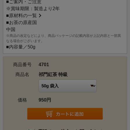
■ご案内・ご注意
す。穏やかな気候と雨や霧の量などの自然条件が適してい
※賞味期限：製造より2年
たため質の良いお茶が作られ、ダージリン、ウバとならん
■
原材料の一覧
で世界三大銘茶の一つとされるほど評価が高まりました。
■お茶の原産国
この祁門紅茶 特級は細い撚りと黒っぽい茶葉の色が特徴
中国
で、花や果実、また蜜を思わせるような香りに、ほのかに
※商品の改定などにより、商品パッケージの記載内容が上記内容と一部異
上品でスモーキーな香りが重なります。このオリエンタル
なる場合がございます。
で華やかな香りは ”祁門香” と呼ばれ、渋みのない深い味わ
■内容量／50g
いと合わさり、風格を醸します。焼き菓子にとても良く似
合いますので、ティータイムにもおすすめ。
商品番号
4701
商品名
祁門紅茶 特級
価格
950円