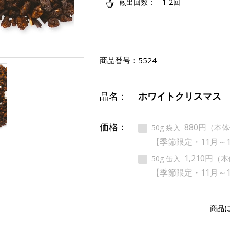
煎出回数
1-2回
商品番号：
5524
品名：
ホワイトクリスマス
価格：
880円
（本体
50g 袋入
【季節限定・11月～
1,210円
（本
50g 缶入
【季節限定・11月～
商品