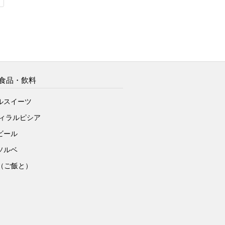
食品・飲料
ルスイーツ
ヴィラルピシア
ビール
ソルベ
to（ご飯と）