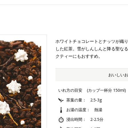
ホワイトチョコレートとナッツが織
した紅茶。雪がしんしんと降る聖な
クティーにもおすすめ。
おいしい
いれ方の目安
(カップ一杯分 150ml)
茶葉の量
2.5-3g
お湯の温度
熱湯
浸出時間
2-2.5分